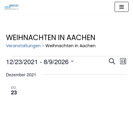
Zum
Inhalt
springen
WEIHNACHTEN IN AACHEN
Veranstaltungen
Weihnachten in Aachen
VERAN
VER
12/23/2021
 - 
8/9/2026
Suche
Liste
ANS
SUCHE
Datum
NAV
Dezember 2021
wählen.
UND
ANSICH
DO.
23
NAVIG