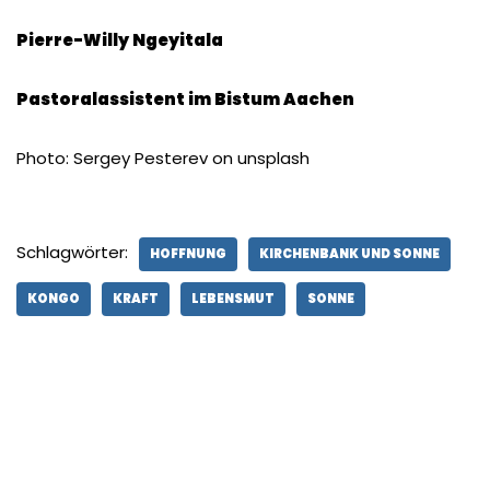
Pierre-Willy Ngeyitala
Pastoralassistent im Bistum Aachen
Photo: Sergey Pesterev on unsplash
Schlagwörter:
HOFFNUNG
KIRCHENBANK UND SONNE
KONGO
KRAFT
LEBENSMUT
SONNE