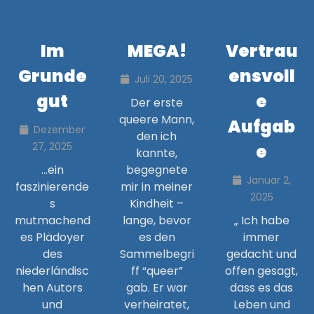
Im
MEGA!
Vertrau
Grunde
ensvoll
Juli 20, 2025
gut
e
Der erste
queere Mann,
Aufgab
Dezember
den ich
27, 2025
e
kannte,
…ein
begegnete
Januar 2,
faszinierende
mir in meiner
2025
s
Kindheit –
mutmachend
lange, bevor
„ Ich habe
es Plädoyer
es den
immer
des
Sammelbegri
gedacht und
niederländisc
ff “queer”
offen gesagt,
hen Autors
gab. Er war
dass es das
und
verheiratet,
Leben und