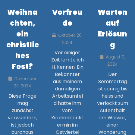
Weihna
Vorfreu
Warten
chten,
de
auf
ein
Erlösun
Oktober 20,
2024
christlic
g
Vor einiger
hes
August 9,
Zeit lernte ich
2024
Fest?
H. kennen. Ein
Bekannter
Der
Dezember
aus meinem
Sommertag
23, 2024
damaligen
ist sonnig bis
Diese Frage
Arbeitsumfel
heiss und
mag
d hatte ihm
verlockt zum
zunächst
vom
Aufenthalt
verwundern,
Kirchenbankt
am Wasser,
ist jedoch
ermin im
einer
durchaus
Ostviertel
Wanderung