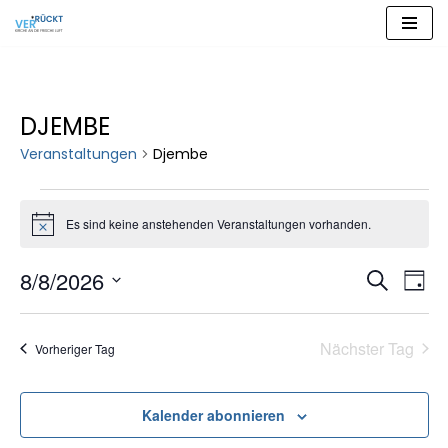
Zum
Inhalt
springen
DJEMBE
Veranstaltungen
Djembe
Es sind keine anstehenden Veranstaltungen vorhanden.
Hinweis
VERAN
VER
8/8/2026
Suche
Tag
ANS
SUCHE
Datum
NAV
wählen.
UND
Nächster Tag
Vorheriger Tag
ANSICH
NAVIG
Kalender abonnieren