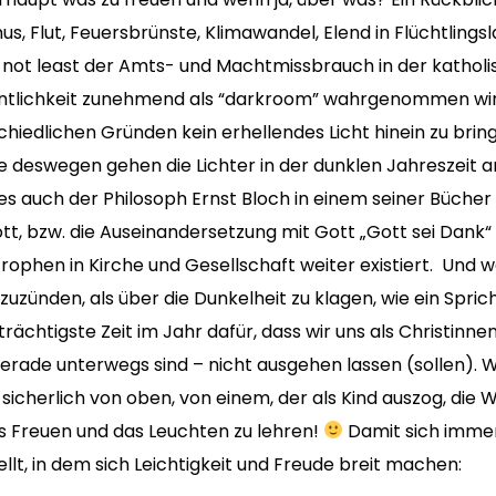
s, Flut, Feuersbrünste, Klimawandel, Elend in Flüchtlings
 not least der Amts- und Machtmissbrauch in der katholis
ffentlichkeit zunehmend als “darkroom” wahrgenommen wird
hiedlichen Gründen kein erhellendes Licht hinein zu brin
deswegen gehen die Lichter in der dunklen Jahreszeit an.
es auch der Philosoph Ernst Bloch in einem seiner Bücher
tt, bzw. die Auseinandersetzung mit Gott „Gott sei Dank
ophen in Kirche und Gesellschaft weiter existiert. Und we
nzuzünden, als über die Dunkelheit zu klagen, wie ein Spri
ächtigste Zeit im Jahr dafür, dass wir uns als Christinne
erade unterwegs sind – nicht ausgehen lassen (sollen). 
sicherlich von oben, von einem, der als Kind auszog, die W
s Freuen und das Leuchten zu lehren!
Damit sich immer
lt, in dem sich Leichtigkeit und Freude breit machen: