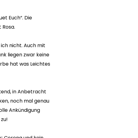
et Euch“. Die
t Rosa.
ich nicht. Auch mit
nk liegen zwar keine
arbe hat was Leichtes
kend, in Anbetracht
irken, noch mal genau
volle Ankündigung
 zu!
k: Corona und kein