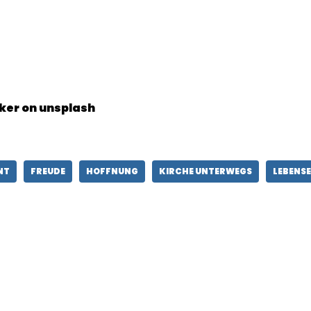
ker on unsplash
NT
FREUDE
HOFFNUNG
KIRCHE UNTERWEGS
LEBENSE