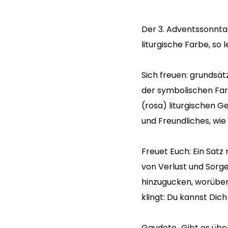
Der 3. Adventssonntag
liturgische Farbe, so l
Sich freuen: grundsätz
der symbolischen Farb
(rosa) liturgischen G
und Freundliches, wie 
Freuet Euch: Ein Satz
von Verlust und Sorge
hinzugucken, worüber 
klingt: Du kannst Di
Gaudete…Gibt es über