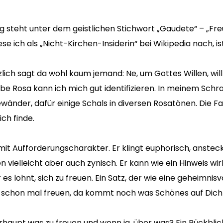
 steht unter dem geistlichen Stichwort „Gaudete“ – „Freu
ese ich als „Nicht-Kirchen-Insiderin“ bei Wikipedia nach, is
lich sagt da wohl kaum jemand: Ne, um Gottes Willen, will 
e Rosa kann ich mich gut identifizieren. In meinem Schra
ewänder, dafür einige Schals in diversen Rosatönen. Die F
ich finde.
 mit Aufforderungscharakter. Er klingt euphorisch, anstec
n vielleicht aber auch zynisch. Er kann wie ein Hinweis w
es lohnt, sich zu freuen. Ein Satz, der wie eine geheimnis
ch schon mal freuen, da kommt noch was Schönes auf Dich
haupt was zu freuen und wenn ja, über was? Ein Rückblic