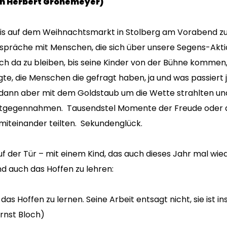
n Herbert Grönemeyer)
s auf dem Weihnachtsmarkt in Stolberg am Vorabend zu
räche mit Menschen, die sich über unsere Segens-Aktio
ch da zu bleiben, bis seine Kinder von der Bühne kommen, 
gte, die Menschen die gefragt haben, ja und was passiert jet
 dann aber mit dem Goldstaub um die Wette strahlten u
ntgegennahmen. Tausendstel Momente der Freude oder 
r miteinander teilten. Sekundenglück.
 der Tür – mit einem Kind, das auch dieses Jahr mal wied
nd auch das Hoffen zu lehren:
as Hoffen zu lernen. Seine Arbeit entsagt nicht, sie ist in
Ernst Bloch)