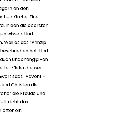
lagern an den
chen Kirche. Eine
, in den die obersten
gen wissen. Und
 Weil es das “Prinzip
 beschrieben hat. Und
“ auch unabhängig von
il es Vielen besser
chwort sagt. Advent –
n und Christen die
Woher die Freude und
elt nicht das
 öfter ein