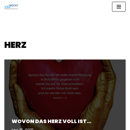
Zum
Inhalt
springen
HERZ
WOVON DAS HERZ VOLL IST…