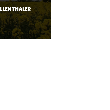
ELLENTHALER
N